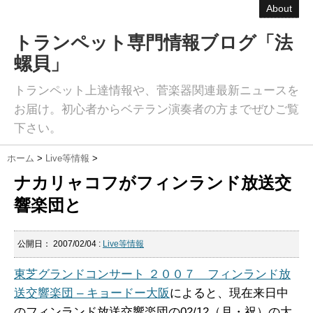
About
トランペット専門情報ブログ「法
螺貝」
トランペット上達情報や、菅楽器関連最新ニュースを
お届け。初心者からベテラン演奏者の方までぜひご覧
下さい。
ホーム
>
Live等情報
>
ナカリャコフがフィンランド放送交
響楽団と
公開日：
2007/02/04
:
Live等情報
東芝グランドコンサート ２００７ フィンランド放
送交響楽団 – キョードー大阪
によると、現在来日中
のフィンランド放送交響楽団の02/12（月・祝）の大