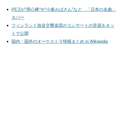
PE’Zが”用心棒”や”小春おばさん”など 「日本の名曲」
カバー
フィンランド放送交響楽団がコンサートの音源をネッ
トで公開
国内・国外のオーケストラ情報まとめ in Wikipedia