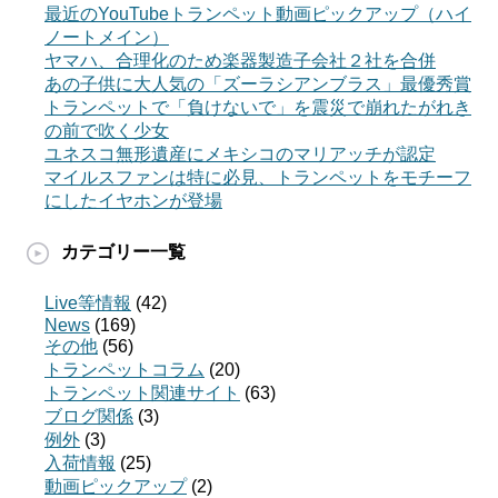
最近のYouTubeトランペット動画ピックアップ（ハイ
ノートメイン）
ヤマハ、合理化のため楽器製造子会社２社を合併
あの子供に大人気の「ズーラシアンブラス」最優秀賞
トランペットで「負けないで」を震災で崩れたがれき
の前で吹く少女
ユネスコ無形遺産にメキシコのマリアッチが認定
マイルスファンは特に必見、トランペットをモチーフ
にしたイヤホンが登場
カテゴリー一覧
Live等情報
(42)
News
(169)
その他
(56)
トランペットコラム
(20)
トランペット関連サイト
(63)
ブログ関係
(3)
例外
(3)
入荷情報
(25)
動画ピックアップ
(2)