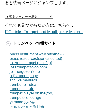
ると該当ページにジャンプします。
それでも見つからない方はこちらへ…
ITG Links:Trumpet and Mouthpiece Makers
トランペット情報サイト
brass instrument web site(ibew)
brass resources(r.jones edited)
internet trumpet guild(itg)
jazztrumpetsolos.com
jeff hergesen's hp
o-j'strumpetpage
schilke maniacs
trombone index
trumpet herald
trumpet player online(tpo)
trumpeters' lounge
yamaha友の会
こあらの音楽資料室