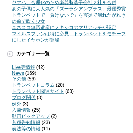
ヤマハ、合理化のため楽器製造子会社２社を合併
あの子供に大人気の「ズーラシアンブラス」最優秀賞
トランペットで「負けないで」を震災で崩れたがれき
の前で吹く少女
ユネスコ無形遺産にメキシコのマリアッチが認定
マイルスファンは特に必見、トランペットをモチーフ
にしたイヤホンが登場
カテゴリー一覧
Live等情報
(42)
News
(169)
その他
(56)
トランペットコラム
(20)
トランペット関連サイト
(63)
ブログ関係
(3)
例外
(3)
入荷情報
(25)
動画ピックアップ
(2)
各種告知情報
(23)
奏法等の情報
(11)