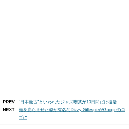
PREV
“日本最古”といわれたジャズ喫茶が10日間だけ復活
NEXT
頬を膨らませた姿が有名なDizzy GillespieがGoogleのロ
ゴに