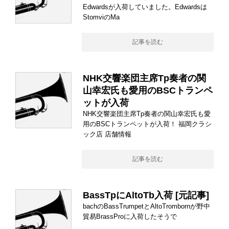
Edwardsが入荷していました。Edwardsは
StomviのMa
記事を読む
NHK交響楽団主席Tp奏者の関
山幸宏氏も愛用のBSCトランペ
ットが入荷
NHK交響楽団主席Tp奏者の関山幸宏氏も愛
用のBSCトランペットが入荷！ 福岡クラシ
ック店 店舗情報
記事を読む
BassTpにAltoTb入荷 [
元記事
]
bachのBassTrumpetとAltoTrombornが野中
貿易BrassProに入荷したそうで