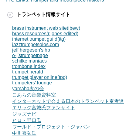
トランペット情報サイト
brass instrument web site(ibew)
brass resources(r.jones edited)
internet trumpet guild(itg)
jazztrumpetsolos.com
jeff hergesen's hp
o-j'strumpetpage
schilke maniacs
trombone index
trumpet herald
trumpet player online(tpo)
trumpeters' lounge
yamaha友の会
こあらの音楽資料室
インターネットで会える日本のトランペット奏者達
エリック宮城氏ファンサイト
ジャズナビ
ヒロ・野口氏
ワールド・プロジェクト・ジャパン
中川喜弘氏