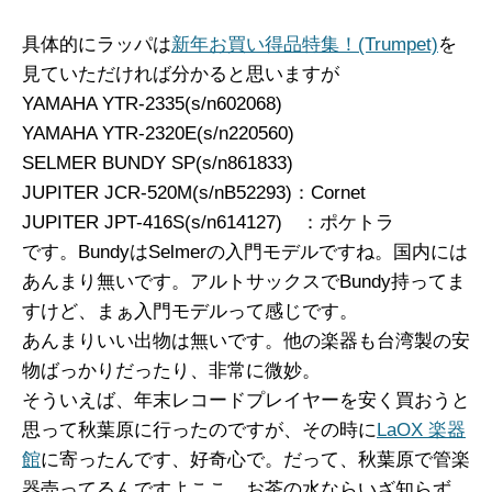
具体的にラッパは
新年お買い得品特集！(Trumpet)
を
見ていただければ分かると思いますが
YAMAHA YTR-2335(s/n602068)
YAMAHA YTR-2320E(s/n220560)
SELMER BUNDY SP(s/n861833)
JUPITER JCR-520M(s/nB52293)：Cornet
JUPITER JPT-416S(s/n614127) ：ポケトラ
です。BundyはSelmerの入門モデルですね。国内には
あんまり無いです。アルトサックスでBundy持ってま
すけど、まぁ入門モデルって感じです。
あんまりいい出物は無いです。他の楽器も台湾製の安
物ばっかりだったり、非常に微妙。
そういえば、年末レコードプレイヤーを安く買おうと
思って秋葉原に行ったのですが、その時に
LaOX 楽器
館
に寄ったんです、好奇心で。だって、秋葉原で管楽
器売ってるんですよここ。お茶の水ならいざ知らず。