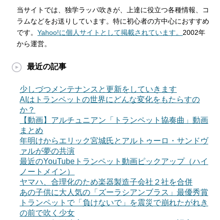
当サイトでは、独学ラッパ吹きが、上達に役立つ各種情報、コ
ラムなどをお送りしています。特に初心者の方中心におすすめ
です。
Yahoo!に個人サイトとして掲載されています。
2002年
から運営。
最近の記事
少しづつメンテナンスと更新をしていきます
AIはトランペットの世界にどんな変化をもたらすの
か？
【動画】アルチュニアン「トランペット協奏曲」動画
まとめ
年明けからエリック宮城氏とアルトゥーロ・サンドヴ
ァルが夢の共演
最近のYouTubeトランペット動画ピックアップ（ハイ
ノートメイン）
ヤマハ、合理化のため楽器製造子会社２社を合併
あの子供に大人気の「ズーラシアンブラス」最優秀賞
トランペットで「負けないで」を震災で崩れたがれき
の前で吹く少女