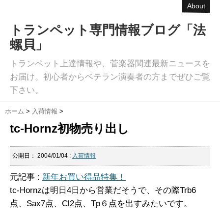
About
トランペット専門情報ブログ「法
螺貝」
トランペット上達情報や、菅楽器関連最新ニュースを
お届け。初心者からベテラン演奏者の方までぜひご覧
下さい。
ホーム
>
入荷情報
>
tc-Hornz初物売り出し
公開日：
2004/01/04
:
入荷情報
元記事 :
新年お買い得品特集！
tc-Hornzは明日4日から営業だそうで、その際Trb6
点、Sax7点、Cl2点、Tp６点を出すみたいです。