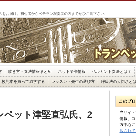
」
スをお届け。初心者からベテラン演奏者の方までぜひご覧下さい。
方
吹き方・奏法情報まとめ
ネット楽譜情報
ベルカント奏法とは？
教則本を買って独学する
レッスン・先生の選び方
呼吸法の大切さと
このブロ
ンペット津堅直弘氏、2
当サイト
情報、コ
方中心に
載されて