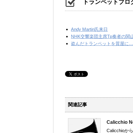
トランペットブロ
Andy Martin氏来日
NHK交響楽団主席Tp奏者の関
盗んだトランペットを質屋に
関連記事
Calicchio 
Calicch