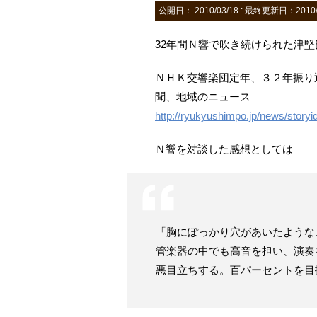
公開日：
2010/03/18
: 最終更新日：2010/
32年間Ｎ響で吹き続けられた津
ＮＨＫ交響楽団定年、３２年振り返
聞、地域のニュース
http://ryukyushimpo.jp/news/storyi
Ｎ響を対談した感想としては
「胸にぽっかり穴があいたような
管楽器の中でも高音を担い、演奏
悪目立ちする。百パーセントを目