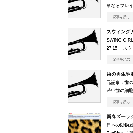
単なるプレ
記事を読む
スウィングガ
SWING GI
27:15 「
記事を読む
歯の再生や
元記事：歯
若い歯の細
記事を読む
新春ズーラ
日本の動物
ZooBlog