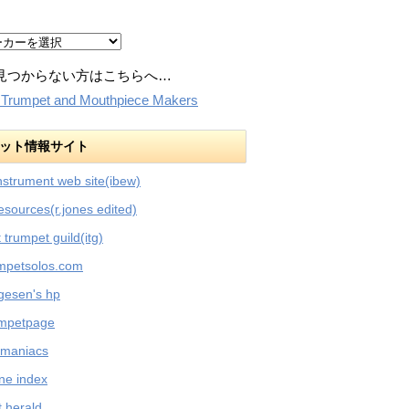
見つからない方はこちらへ…
:Trumpet and Mouthpiece Makers
ット情報サイト
nstrument web site(ibew)
esources(r.jones edited)
t trumpet guild(itg)
umpetsolos.com
rgesen's hp
umpetpage
 maniacs
ne index
 herald