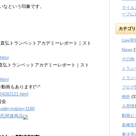
いなという印象です。
マイル
ーフに
カテゴリ
Live
堅直弘トランペットアカデミーレポート｜スト
News
(
.html
その他
直弘トランペットアカデミーレポート｜スト
トラン
トラン
.html
e! ※動画もあります(^-^
ブログ
t/24282121.html
例外
(3
賀会
入荷情
/?mode=m&no=1160
動画ピ
」氏関連商品
各種告
奏法等