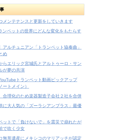
事
つメンテナンスと更新をしていきます
トランペットの世界にどんな変化をもたらす
】アルチュニアン「トランペット協奏曲」
とめ
からエリック宮城氏とアルトゥーロ・サン
ルが夢の共演
YouTubeトランペット動画ピックアップ
ノートメイン）
、合理化のため楽器製造子会社２社を合併
供に大人気の「ズーラシアンブラス」最優
ペットで「負けないで」を震災で崩れたが
前で吹く少女
コ無形遺産にメキシコのマリアッチが認定