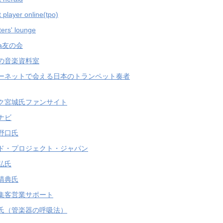
 player online(tpo)
ers' lounge
ha友の会
の音楽資料室
ーネットで会える日本のトランペット奏者
ク宮城氏ファンサイト
ナビ
野口氏
ド・プロジェクト・ジャパン
弘氏
清典氏
集客営業サポート
氏（管楽器の呼吸法）