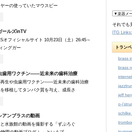
イヤーの使っていたマウスピー
それでも
ールズinTV
ITG Links
RLSオフィシャルサイト 10月23日（土）26:45～
トランペ
スウィングガー
brass i
brass r
虫歯用ワクチン――近未来の歯科治療
interne
の再生や虫歯用ワクチン――近未来の歯科治療
jazztr
胞を移植してタンパク質を与え、成長さ
jeff he
o-j'str
schilke
シアンブラスの動画
trombo
園と水族館の動画を撮影する「ずぶろぐ
trumpet
 （ 動物園の動画ブログ ）」というブ