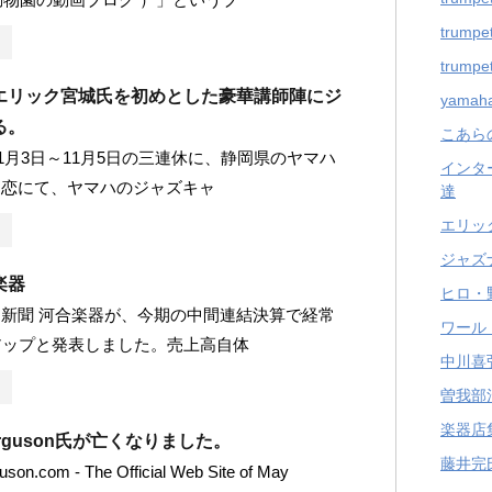
trumpet
trumpet
エリック宮城氏を初めとした豪華講師陣にジ
yama
る。
こあら
年11月3日～11月5日の三連休に、静岡県のヤマハ
インタ
ま恋にて、ヤマハのジャズキャ
達
エリッ
ジャズ
楽器
ヒロ・
新聞 河合楽器が、今期の中間連結決算で経常
ワール
アップと発表しました。売上高自体
中川喜
曽我部
楽器店
 ferguson氏が亡くなりました。
藤井完
son.com - The Official Web Site of May