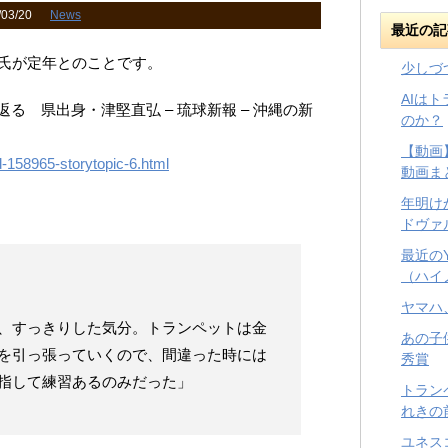
03/20
News
最近の記
堅氏が定年とのことです。
少しづ
AIは
る 県出身・津堅直弘 – 琉球新報 – 沖縄の新
のか？
【動画
d-158965-storytopic-6.html
動画ま
年明け
ドヴァ
最近の
（ハイ
ヤマハ
、すっきりした気分。トランペットは金
あの子
を引っ張っていくので、間違った時には
秀賞
指して練習あるのみだった」
トラン
れきの
ユネス