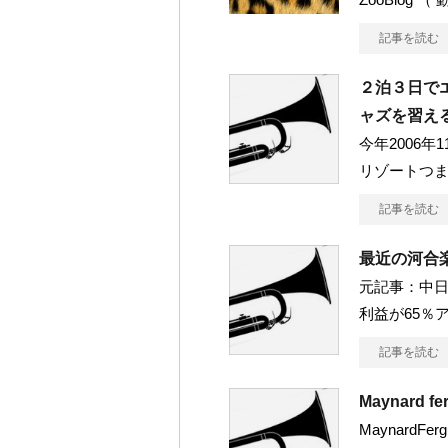
記事を読む
２泊３日で
ャズを習え
今年2006
リゾートつ
記事を読む
最近の河合
元記事：中日
利益が65％
記事を読む
Maynard
MaynardFergu