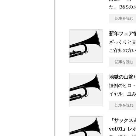
た。 B&Sの
記事を読む
新年フェア
ざっくりと見
ご存知の方
記事を読む
地獄の山篭
恒例のヒロ・
イヤル…血み
記事を読む
『サックス
vol.01』