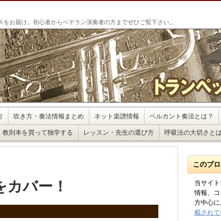
」
スをお届け。初心者からベテラン演奏者の方までぜひご覧下さい。
方
吹き方・奏法情報まとめ
ネット楽譜情報
ベルカント奏法とは？
教則本を買って独学する
レッスン・先生の選び方
呼吸法の大切さと
このブロ
をカバー！
当サイト
情報、コ
方中心に
載されて