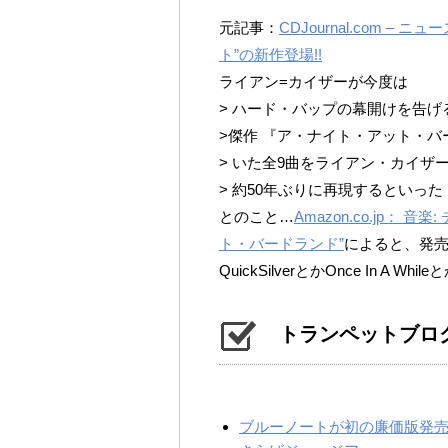
元記事：
CDJournal.com 
ト”の新作登場!!
ライアン=カイザーが今度は
> ハード・バップの幕開けを告
>傑作 『ア・ナイト・アット・バード
> いた全9曲をライアン・カイザ
> 約50年ぶりに再現するといった
とのこと…
Amazon.co.jp：
ト・バードランド”
によると、発売
QuickSilverとかOnce In A Whil
トランペットブロ
ブルーノートが初の廉価版発