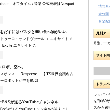
i.com : オフタイム : 音楽 公式発表はNewport
情報サ
未分類
音楽配
トをだすにはパスタと辛い食べ物がいい
月別アー
トゥーロ・サンドヴァール ＜ エキサイト ミ
月別アー
Excite エキサイト こ
サイト内
トロボ、空へ。
ポンス ｜ Response. 【ITS世界会議名古
ーロボットが空を飛ぶ!
トランペ
ラッパ・
を
"約60
B&Sが送るYouTubeチャンネル
スから選
B&Sが送るYouTubeチャンネルがありまし