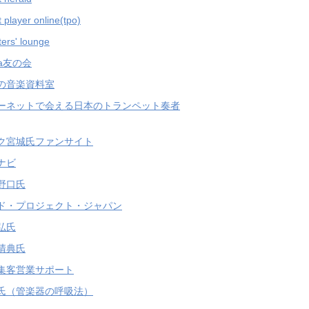
 player online(tpo)
ers' lounge
ha友の会
の音楽資料室
ーネットで会える日本のトランペット奏者
ク宮城氏ファンサイト
ナビ
野口氏
ド・プロジェクト・ジャパン
弘氏
清典氏
集客営業サポート
氏（管楽器の呼吸法）