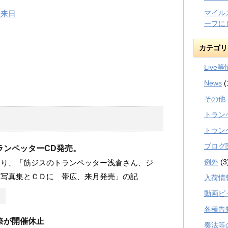
マイル
ド来日
ーフに
カテゴリ
Live
News
(
その他
トラン
トラン
ブログ
ランペッターCD発売。
例外
(3
より、「筋ジスのトランペッター浅倉さん、ジ
い写真集とＣＤに 帯広、来月発売」の記
入荷情
動画ピ
各種告
祭が開催休止
奏法等