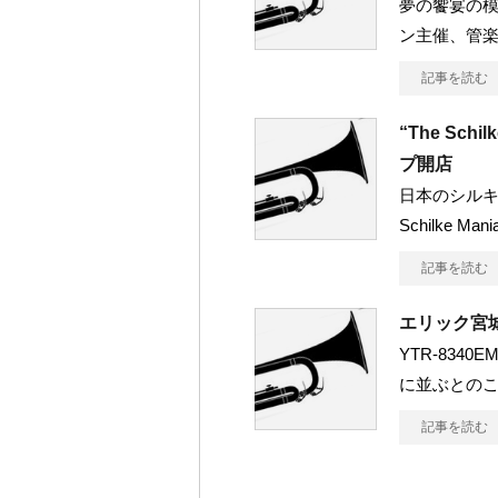
夢の饗宴の
ン主催、管
記事を読む
“The Sc
プ開店
日本のシルキ
Schilke M
記事を読む
エリック宮
YTR-83
に並ぶとのこ
記事を読む