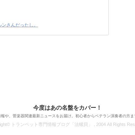
ルンさんだったし。
今度はあの名盤をカバー！
情報や、菅楽器関連最新ニュースをお届け。初心者からベテラン演奏者の方ま
right© トランペット専門情報ブログ「法螺貝」 , 2004 All Rights Rese