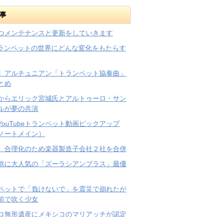
事
つメンテナンスと更新をしていきます
トランペットの世界にどんな変化をもたらす
】アルチュニアン「トランペット協奏曲」
とめ
からエリック宮城氏とアルトゥーロ・サン
ルが夢の共演
YouTubeトランペット動画ピックアップ
ノートメイン）
、合理化のため楽器製造子会社２社を合併
供に大人気の「ズーラシアンブラス」最優
ペットで「負けないで」を震災で崩れたが
前で吹く少女
コ無形遺産にメキシコのマリアッチが認定