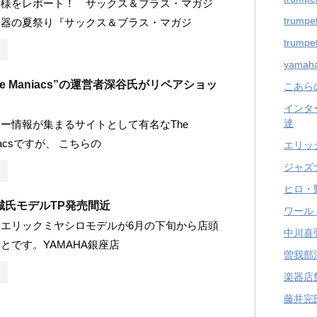
模様をレポート！ サックス＆ブラス・マガジ
trumpet
楽器の夏祭り『サックス＆ブラス・マガジ
trumpet
yama
hilke Maniacs”の運営者深谷氏がリペアショッ
こあら
インタ
達
ー情報が集まるサイトとして有名なThe
aniacsですが、 こちらの
エリッ
ジャズ
ヒロ・
城氏モデルTP発売間近
ワール
40EMエリックミヤシロモデルが6月の下旬から店頭
中川喜
とです。YAMAHA銀座店
曽我部
楽器店
藤井完