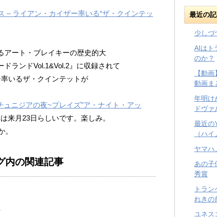
– ニュース – ライアン・カイザー率いる“ザ・クインテッ
最近の記
少しづ
AIは
げるアート・ブレイキーの歴史的大
のか？
ランドVol.1&Vol.2』に収録されて
【動画
ー率いるザ・クインテットが
動画ま
年明け
 音楽: チュニジアの夜~プレイズ”ア・ナイト・アッ
ドヴァ
は来月23日らしいです。楽しみ。
最近の
eとか。
（ハイ
ヤマハ
グ内の関連記事
あの子
秀賞
トラン
れきの
売
ユネス