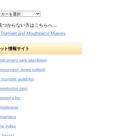
見つからない方はこちらへ…
:Trumpet and Mouthpiece Makers
ット情報サイト
nstrument web site(ibew)
esources(r.jones edited)
t trumpet guild(itg)
umpetsolos.com
rgesen's hp
umpetpage
 maniacs
ne index
 herald