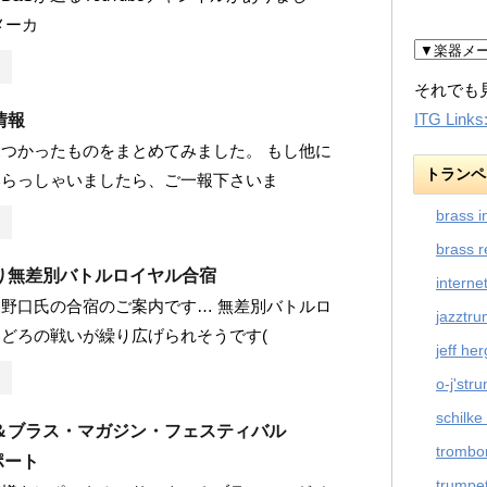
メーカ
それでも
ITG Links
情報
つかったものをまとめてみました。 もし他に
トランペ
いらっしゃいましたら、ご一報下さいま
brass i
brass r
り無差別バトルロイヤル合宿
interne
野口氏の合宿のご案内です… 無差別バトルロ
jazztr
どろの戦いが繰り広げられそうです(
jeff he
o-j'str
schilke
＆ブラス・マガジン・フェスティバル
trombo
レポート
trumpet