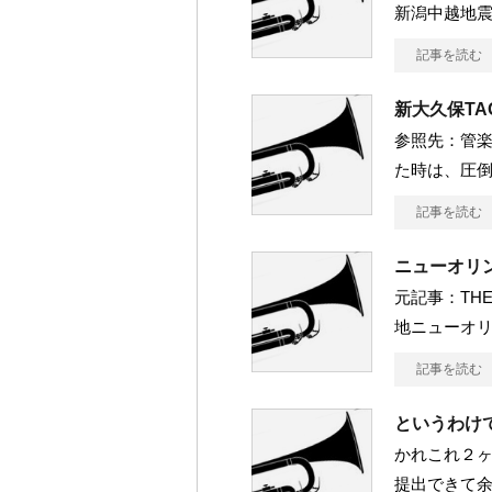
新潟中越地
記事を読む
新大久保T
参照先：管楽
た時は、圧倒
記事を読む
ニューオリ
元記事：THE 
地ニューオ
記事を読む
というわけ
かれこれ２ヶ
提出できて