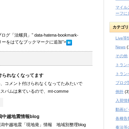
マイル
ーフに
カテゴリ
螺貝」" data-hatena-bookmark-
Live
="このエントリーをはてなブックマークに追加">
News
(
その他
トラン
トラン
けられなくなってます
ブログ
か、コメント付けられなくなってたみたいで
スパムは来ているので、mt-comme
例外
(3
入荷情
動画ピ
中越地震情報blog
各種告
潟中越地震「現地発」情報 地域別整理blog
奏法等