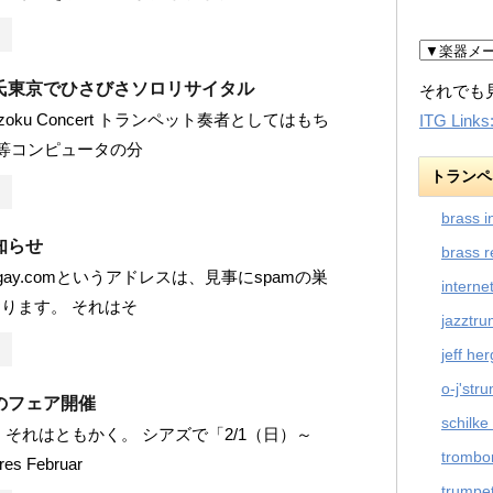
氏東京でひさびさソロリサイタル
それでも
zoku Concert トランペット奏者としてはもち
ITG Links
C等コンピュータの分
トランペ
brass i
知らせ
brass r
ragay.comというアドレスは、見事にspamの巣
interne
ります。 それはそ
jazztr
jeff he
o-j'str
のフェア開催
schilke
 それはともかく。 シアズで「2/1（日）～
trombo
res Februar
trumpet