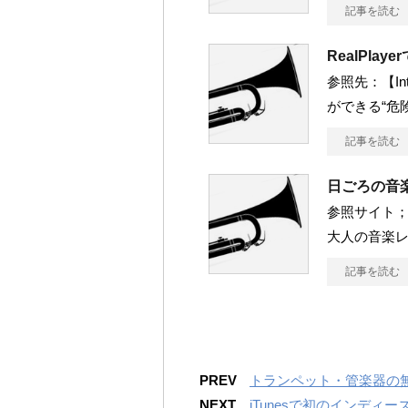
記事を読む
RealPla
参照先：【Int
ができる“危
記事を読む
日ごろの音
参照サイト；
大人の音楽レッ
記事を読む
PREV
トランペット・管楽器の
NEXT
iTunesで初のインディーズ