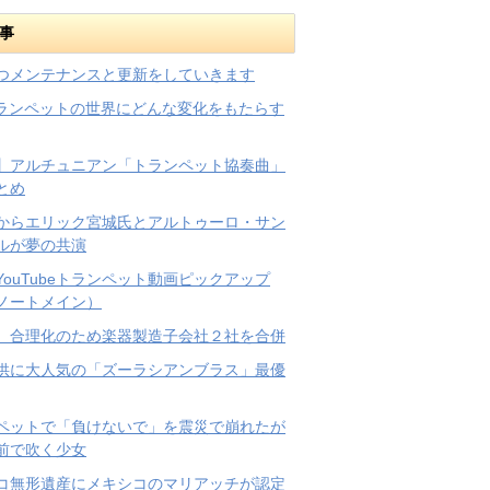
事
つメンテナンスと更新をしていきます
トランペットの世界にどんな変化をもたらす
】アルチュニアン「トランペット協奏曲」
とめ
からエリック宮城氏とアルトゥーロ・サン
ルが夢の共演
YouTubeトランペット動画ピックアップ
ノートメイン）
、合理化のため楽器製造子会社２社を合併
供に大人気の「ズーラシアンブラス」最優
ペットで「負けないで」を震災で崩れたが
前で吹く少女
コ無形遺産にメキシコのマリアッチが認定