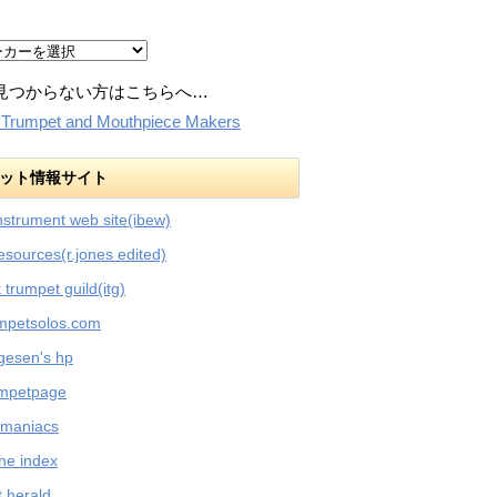
見つからない方はこちらへ…
:Trumpet and Mouthpiece Makers
ット情報サイト
nstrument web site(ibew)
esources(r.jones edited)
t trumpet guild(itg)
umpetsolos.com
rgesen's hp
umpetpage
 maniacs
ne index
 herald