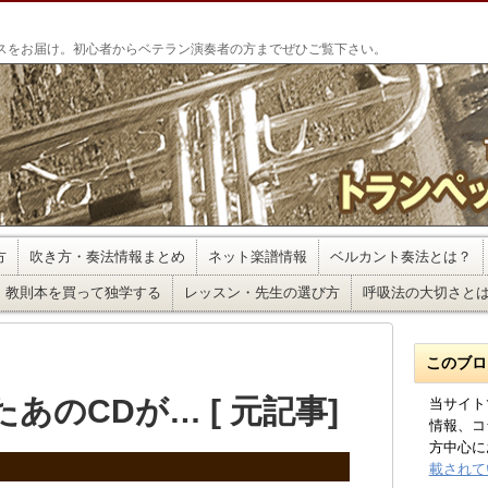
」
スをお届け。初心者からベテラン演奏者の方までぜひご覧下さい。
方
吹き方・奏法情報まとめ
ネット楽譜情報
ベルカント奏法とは？
教則本を買って独学する
レッスン・先生の選び方
呼吸法の大切さと
このブロ
あのCDが… [
元記事
]
当サイト
情報、コ
方中心に
載されて