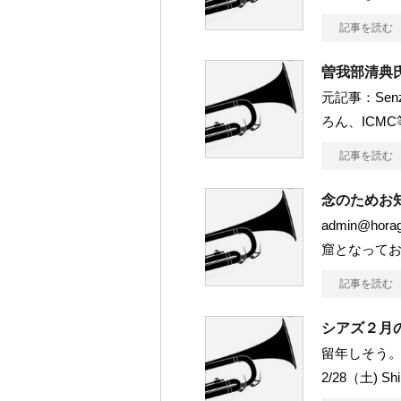
記事を読む
曽我部清典
元記事：Sen
ろん、ICM
記事を読む
念のためお
admin@ho
窟となってお
記事を読む
シアズ２月
留年しそう。
2/28（土) Shi