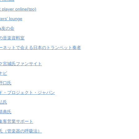
 player online(tpo)
ers' lounge
ha友の会
の音楽資料室
ーネットで会える日本のトランペット奏者
ク宮城氏ファンサイト
ナビ
野口氏
ド・プロジェクト・ジャパン
弘氏
清典氏
集客営業サポート
氏（管楽器の呼吸法）