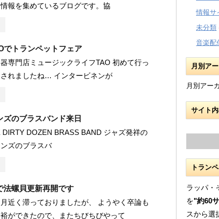
震情報を集めているブログです。協
情報サ
未分類
音楽配
AOでトランペットフェア
器専門店ミュージックライフTAO 初めて行っ
月別アー
されましたね… インタービネンが
月別アー
サイト内
ンズのブラスバンド来日
DIRTY DOZEN BRASS BAND ジャズ発祥の
リンズのブラスバ
トランペ
ラッパ・
で法螺貝更新再開です
を
"約60
月近く滞っておりましたが、 ようやく卒論も
スから選
余裕ができたので、またちびちびやって