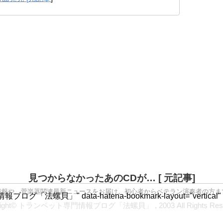
見つからなかったあのCDが… [ 元記事]
情報や、菅楽器関連最新ニュースをお届け。初心者からベテラン演奏者の方ま
グ「法螺貝」" data-hatena-bookmark-layout="vert
right© トランペット専門情報ブログ「法螺貝」 , 2003 All Rights Rese