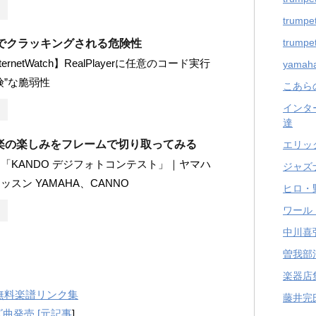
trumpet
trumpet
yerでクラッキングされる危険性
ernetWatch】RealPlayerに任意のコード実行
yama
険”な脆弱性
こあら
インタ
達
楽の楽しみをフレームで切り取ってみる
エリッ
「KANDO デジフォトコンテスト」｜ヤマハ
ジャズ
スン YAMAHA、CANNO
ヒロ・
ワール
中川喜
曽我部
楽器店
無料楽譜リンク集
藤井完
曲発売 [
元記事
]