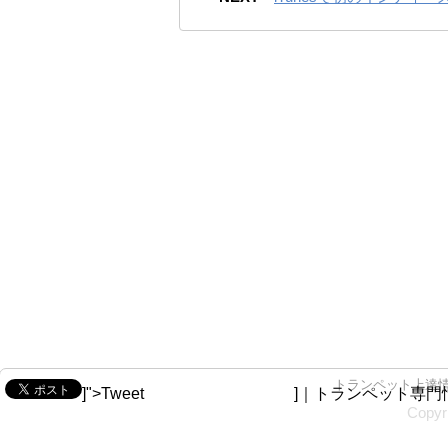
トランペット上達
]">Tweet
]｜トランペット専門情報ブロ
Copy