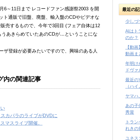
6～11日まで レコードファン感謝祭2003 を開
最近の記
ット通販で旧盤、廃盤、輸入盤のCDやビデオな
少しづ
きで販売するもので、今年で3回目 (フェア自体は12
AIは
もうあきらめていたあのCDが…ということにな
のか？
【動画
ユーザ登録が必要みたいですので、興味のある人
動画ま
年明け
ドヴァ
グ内の関連記事
最近の
（ハイ
ヤマハ
あの子
しい
秀賞
たスカパラのライブがDVDに
トラン
リスマスライブ開催。
れきの
ユネス