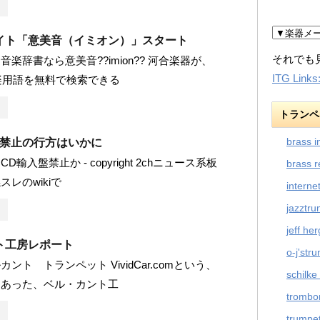
イト「意美音（イミオン）」スタート
それでも
楽辞書なら意美音??imion?? 河合楽器が、
ITG Links
音楽用語を無料で検索できる
トランペ
brass i
入禁止の行方はいかに
輸入盤禁止か - copyright 2chニュース系板
brass r
レのwikiで
interne
jazztr
jeff he
ト工房レポート
o-j'str
ント トランペット VividCar.comという、
schilke
にあった、ベル・カント工
trombo
trumpet