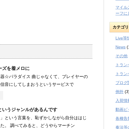
マイル
ーフに
カテゴリ
Live
News
(
その他
トラン
ーズを着メロに
トラン
器☆パラダイス 曲じゃなくて、プレイヤーの
ブログ
着信音にしてしまおうというサービスで
例外
(3
入荷情
というジャンルがあるんです
動画ピ
ー」という言葉を、恥ずかしながら自分ははじ
各種告
た。 調べてみると、どうやらマーチン
奏法等