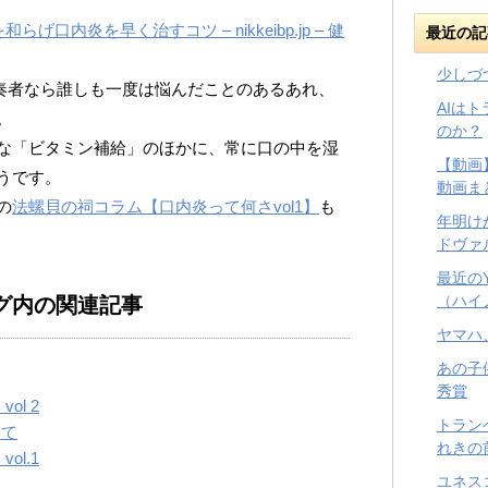
げ口内炎を早く治すコツ – nikkeibp.jp – 健
最近の記
少しづ
ット奏者なら誰しも一度は悩んだことのあるあれ、
AIは
。
のか？
な「ビタミン補給」のほかに、常に口の中を湿
【動画
うです。
動画ま
の
法螺貝の祠コラム【口内炎って何さvol1】
も
年明け
ドヴァ
最近の
（ハイ
グ内の関連記事
ヤマハ
あの子
秀賞
l 2
トラン
いて
れきの
l.1
ユネス