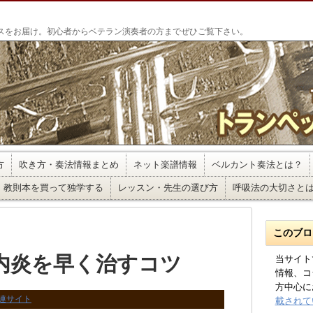
」
スをお届け。初心者からベテラン演奏者の方までぜひご覧下さい。
方
吹き方・奏法情報まとめ
ネット楽譜情報
ベルカント奏法とは？
教則本を買って独学する
レッスン・先生の選び方
呼吸法の大切さと
このブロ
内炎を早く治すコツ
当サイト
情報、コ
方中心に
連サイト
載されて