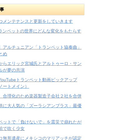
事
つメンテナンスと更新をしていきます
トランペットの世界にどんな変化をもたらす
】アルチュニアン「トランペット協奏曲」
とめ
からエリック宮城氏とアルトゥーロ・サン
ルが夢の共演
YouTubeトランペット動画ピックアップ
ノートメイン）
、合理化のため楽器製造子会社２社を合併
供に大人気の「ズーラシアンブラス」最優
ペットで「負けないで」を震災で崩れたが
前で吹く少女
コ無形遺産にメキシコのマリアッチが認定