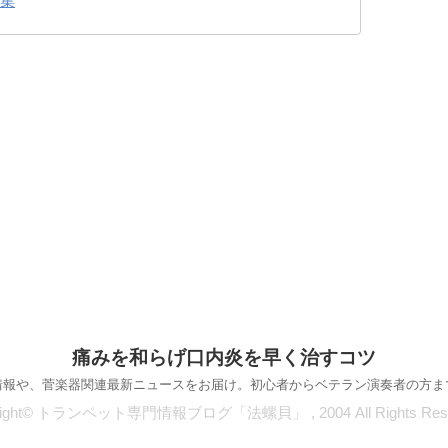
プ集
痛みを和らげ口内炎を早く治すコツ
情報や、菅楽器関連最新ニュースをお届け。初心者からベテラン演奏者の方ま
right© トランペット専門情報ブログ「法螺貝」 , 2004 All Rights Rese