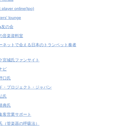
 player online(tpo)
ers' lounge
ha友の会
の音楽資料室
ーネットで会える日本のトランペット奏者
ク宮城氏ファンサイト
ナビ
野口氏
ド・プロジェクト・ジャパン
弘氏
清典氏
集客営業サポート
氏（管楽器の呼吸法）