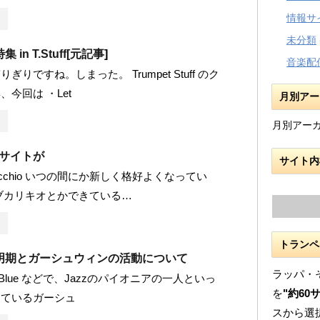
情報サ
未分類
n T.Stuff[
元記事
]
音楽配
ぎりですね。しまった。 Trumpet Stuff のク
今回は ・Let
月別アー
月別アー
oのサイトが
サイト内
icchio いつの間にか新しく格好よくなってい
ブカリキオとかできている…
トランペ
明期とガーシュウィンの活動について
ラッパ・
 in Blue などで、Jazzのパイオニアの一人といっ
を
"約60
けているガーシュ
スから選