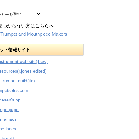
見つからない方はこちらへ…
:Trumpet and Mouthpiece Makers
ット情報サイト
nstrument web site(ibew)
esources(r.jones edited)
t trumpet guild(itg)
umpetsolos.com
rgesen's hp
umpetpage
 maniacs
ne index
 herald