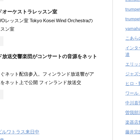
trumpet
ドオーケストラレッスン室
trumpet
ッスン室 Tokyo Kosei Wind Orchestraの
yama
ッスン室
こあら
インタ
達
ド放送交響楽団がコンサートの音源をネット
エリッ
ジャズ
次ぐネット配信参入。フィンランド放送響がア
をネット上で公開 フィンランド放送交
ヒロ・
ワール
中川喜
曽我部
楽器店
ビルワトラス来日中
藤井完