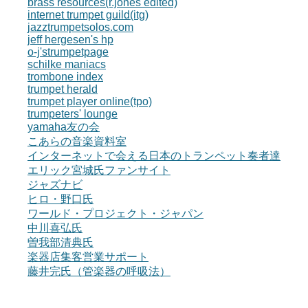
brass resources(r.jones edited)
internet trumpet guild(itg)
jazztrumpetsolos.com
jeff hergesen's hp
o-j'strumpetpage
schilke maniacs
trombone index
trumpet herald
trumpet player online(tpo)
trumpeters' lounge
yamaha友の会
こあらの音楽資料室
インターネットで会える日本のトランペット奏者達
エリック宮城氏ファンサイト
ジャズナビ
ヒロ・野口氏
ワールド・プロジェクト・ジャパン
中川喜弘氏
曽我部清典氏
楽器店集客営業サポート
藤井完氏（管楽器の呼吸法）