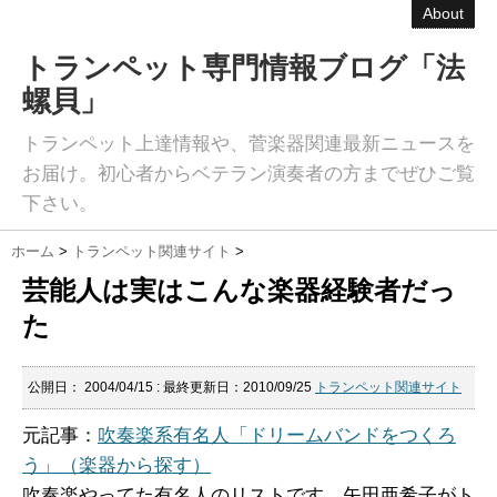
About
トランペット専門情報ブログ「法
螺貝」
トランペット上達情報や、菅楽器関連最新ニュースを
お届け。初心者からベテラン演奏者の方までぜひご覧
下さい。
ホーム
>
トランペット関連サイト
>
芸能人は実はこんな楽器経験者だっ
た
公開日：
2004/04/15
: 最終更新日：2010/09/25
トランペット関連サイト
元記事：
吹奏楽系有名人「ドリームバンドをつくろ
う」（楽器から探す）
吹奏楽やってた有名人のリストです。矢田亜希子がト