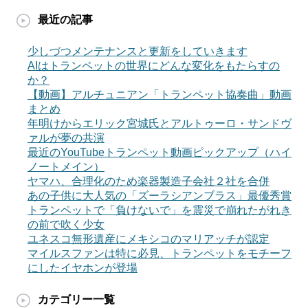
最近の記事
少しづつメンテナンスと更新をしていきます
AIはトランペットの世界にどんな変化をもたらすの
か？
【動画】アルチュニアン「トランペット協奏曲」動画
まとめ
年明けからエリック宮城氏とアルトゥーロ・サンドヴ
ァルが夢の共演
最近のYouTubeトランペット動画ピックアップ（ハイ
ノートメイン）
ヤマハ、合理化のため楽器製造子会社２社を合併
あの子供に大人気の「ズーラシアンブラス」最優秀賞
トランペットで「負けないで」を震災で崩れたがれき
の前で吹く少女
ユネスコ無形遺産にメキシコのマリアッチが認定
マイルスファンは特に必見、トランペットをモチーフ
にしたイヤホンが登場
カテゴリー一覧