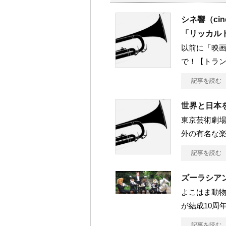
シネ響（ci
「リッカル
以前に「映画
で！【トラ
記事を読む
世界と日本
東京芸術劇
外の有名な楽
記事を読む
ズーラシア
よこはま動
が結成10周年
記事を読む