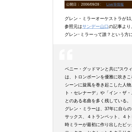
公開日：
2006/09/28
:
Live等情報
グレン・ミラーオーケストラが11
参照元は
サンデー山口
の記事より
グレン･ミラーって誰？という方
ベニー・グッドマンと共に“スウ
は、トロンボーンを優雅に吹きこな
シーンに旋風を巻き起こした人物
ト・セレナーデ」や「イン・ザ・
とのある名曲を多く残している。
グレン・ミラーは、37年に自ら
サックス、４トランペット、４ト
時ミラーが最初に作り出したビッ