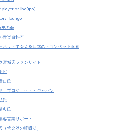
 player online(tpo)
ers' lounge
ha友の会
の音楽資料室
ーネットで会える日本のトランペット奏者
ク宮城氏ファンサイト
ナビ
野口氏
ド・プロジェクト・ジャパン
弘氏
清典氏
集客営業サポート
氏（管楽器の呼吸法）