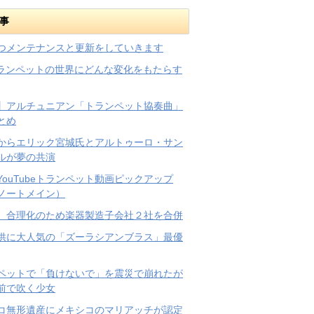
事
つメンテナンスと更新をしていきます
トランペットの世界にどんな変化をもたらす
】アルチュニアン「トランペット協奏曲」
とめ
からエリック宮城氏とアルトゥーロ・サン
ルが夢の共演
YouTubeトランペット動画ピックアップ
ノートメイン）
、合理化のため楽器製造子会社２社を合併
供に大人気の「ズーラシアンブラス」最優
ペットで「負けないで」を震災で崩れたが
前で吹く少女
コ無形遺産にメキシコのマリアッチが認定