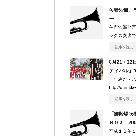
矢野沙織、
ー
矢野沙織と言
ックス奏者
記事を読む
8月21・2
ティバル」
「すみだ・ス
http://sumida
記事を読む
「御殿場吹
ＢＯＸ 20
平成１８年１