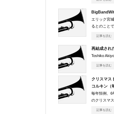
BigBand
エリック宮
るとのことで
記事を読む
再結成され
Toshiko Akiy
記事を読む
クリスマス
コルキン（
毎年恒例、6
のクリスマ
記事を読む