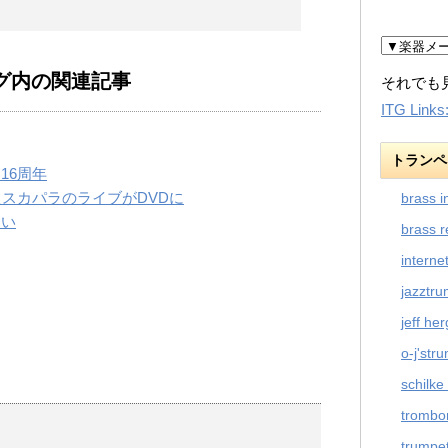
グ内の関連記事
それでも
ITG Links
トランペ
16周年
たスカパラのライブがDVDに
brass i
しい
brass r
interne
jazztr
jeff he
o-j'str
schilke
trombo
trumpet