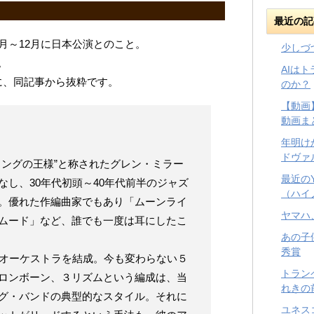
最近の記
月～12月に日本公演とのこと。
少しづ
。
AIは
に、同記事から抜粋です。
のか？
【動画
動画ま
年明け
ドヴァ
ィングの王様”と称されたグレン・ミラー
最近の
し、30年代初頭～40年代前半のジャズ
（ハイ
。優れた作編曲家でもあり「ムーンライ
ヤマハ
ムード」など、誰でも一度は耳にしたこ
あの子
秀賞
のオーケストラを結成。今も変わらない５
トラン
ロンボーン、３リズムという編成は、当
れきの
グ・バンドの典型的なスタイル。それに
ユネス