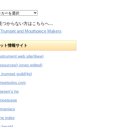
見つからない方はこちらへ…
:Trumpet and Mouthpiece Makers
ット情報サイト
nstrument web site(ibew)
esources(r.jones edited)
t trumpet guild(itg)
umpetsolos.com
rgesen's hp
umpetpage
 maniacs
ne index
 herald