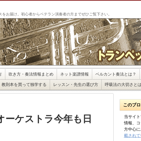
」
スをお届け。初心者からベテラン演奏者の方までぜひご覧下さい。
方
吹き方・奏法情報まとめ
ネット楽譜情報
ベルカント奏法とは？
教則本を買って独学する
レッスン・先生の選び方
呼吸法の大切さと
このブロ
オーケストラ今年も日
当サイト
情報、コ
方中心に
載されて