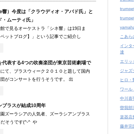
trumpet
ne響）今度は「クラウディオ・アバド氏」と
trumpet
ド・ムーティ氏」
yama
館で見るオーケストラ「シネ響」は19日ま
ンペットブログ】」という記事でご紹介し
こあら
インタ
達
エリッ
を代表する4つの吹奏楽団が東京芸術劇場で
ジャズ
場にて、ブラスウィーク２０１０と題して国内
団がコンサートを行うそうです。 出
ヒロ・
ワール
中川喜
ンブラスが結成10周年
曽我部
物園ズーラシアの人気者、ズーラシアンブラス
楽器店
だそうです(^-^ や
藤井完