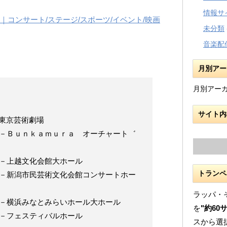
情報サ
｜コンサート/ステージ/スポーツ/イベント/映画
未分類
音楽配
月別アー
月別アー
サイト内
場名－東京芸術劇場
 会場名－Ｂｕｎｋａｍｕｒａ オーチャート゛
会場名－上越文化会館大ホール
トランペ
 会場名－新潟市民芸術文化会館コンサートホー
ラッパ・
会場名－横浜みなとみらいホール大ホール
を
"約60
会場名－フェスティバルホール
スから選