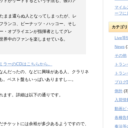
ットがリードするという手法も、彼のア
マイル
ーフに
ったまま還らぬ人となってしまったが、レ
フランコ、ピーナッツ・ハッコー、そし
カテゴリ
ー・オブライエンが指揮者としてグレ
Live
世界中のファンを楽しませている。
News
(
その他
ミラーのCDはこちらから。
トラン
なんだったの、などに興味がある人、クラリネ
トラン
も。ベスト盤もいっぱいありますし…。
ブログ
例外
(3
れます。詳細は以下の通りです。
入荷情
動画ピ
各種告
だチケットには余裕が多少あるようですので、
奏法等