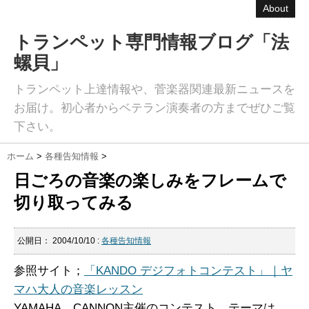
About
トランペット専門情報ブログ「法
螺貝」
トランペット上達情報や、菅楽器関連最新ニュースを
お届け。初心者からベテラン演奏者の方までぜひご覧
下さい。
ホーム
>
各種告知情報
>
日ごろの音楽の楽しみをフレームで
切り取ってみる
公開日：
2004/10/10
:
各種告知情報
参照サイト；
「KANDO デジフォトコンテスト」｜ヤ
マハ大人の音楽レッスン
YAMAHA、CANNON主催のコンテスト。テーマは