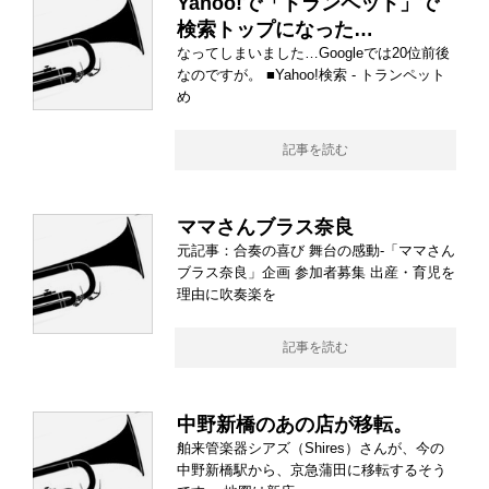
Yahoo!で「トランペット」で
検索トップになった…
なってしまいました…Googleでは20位前後
なのですが。 ■Yahoo!検索 - トランペット
め
記事を読む
ママさんブラス奈良
元記事：合奏の喜び 舞台の感動-「ママさん
ブラス奈良」企画 参加者募集 出産・育児を
理由に吹奏楽を
記事を読む
中野新橋のあの店が移転。
舶来管楽器シアズ（Shires）さんが、今の
中野新橋駅から、京急蒲田に移転するそう