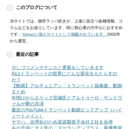
このブログについて
当サイトでは、独学ラッパ吹きが、上達に役立つ各種情報、コ
ラムなどをお送りしています。特に初心者の方中心におすすめ
です。
Yahoo!に個人サイトとして掲載されています。
2002年
から運営。
最近の記事
少しづつメンテナンスと更新をしていきます
AIはトランペットの世界にどんな変化をもたらすの
か？
【動画】アルチュニアン「トランペット協奏曲」動画
まとめ
年明けからエリック宮城氏とアルトゥーロ・サンドヴ
ァルが夢の共演
最近のYouTubeトランペット動画ピックアップ（ハイ
ノートメイン）
ヤマハ、合理化のため楽器製造子会社２社を合併
あの子供に大人気の「ズーラシアンブラス」最優秀賞