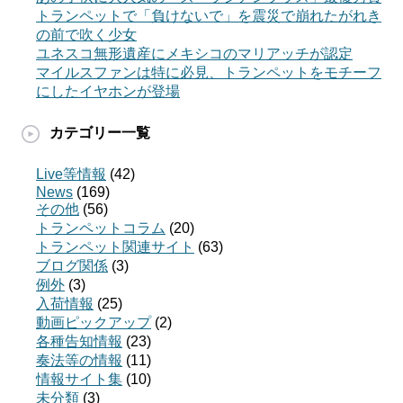
トランペットで「負けないで」を震災で崩れたがれき
の前で吹く少女
ユネスコ無形遺産にメキシコのマリアッチが認定
マイルスファンは特に必見、トランペットをモチーフ
にしたイヤホンが登場
カテゴリー一覧
Live等情報
(42)
News
(169)
その他
(56)
トランペットコラム
(20)
トランペット関連サイト
(63)
ブログ関係
(3)
例外
(3)
入荷情報
(25)
動画ピックアップ
(2)
各種告知情報
(23)
奏法等の情報
(11)
情報サイト集
(10)
未分類
(3)