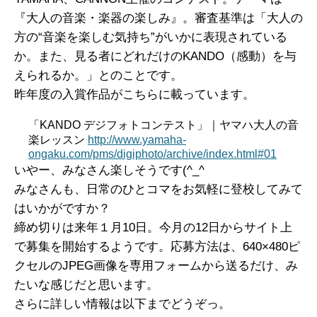
『大人の音楽・楽器の楽しみ』。審査基準は「大人の
方の“音楽を楽しむ気持ち”がいかに表現されている
か。また、見る者にどれだけのKANDO（感動）を与
えられるか。」とのことです。
昨年度の入賞作品がこちらに載っています。
「KANDO デジフォトコンテスト」｜ヤマハ大人の音
楽レッスン
http://www.yamaha-
ongaku.com/pms/digiphoto/archive/index.html#01
いやー、みなさん楽しそうです(^_^
みなさんも、日常のひとコマをお気軽に登校してみて
はいかがですか？
締め切りは来年１月10日。今月の12日からサイト上
で募集を開始するようです。応募方法は、640×480ピ
クセルのJPEG画像を専用フォームから送るだけ、み
たいな感じだと思います。
さらに詳しい情報は以下までどうぞっ。