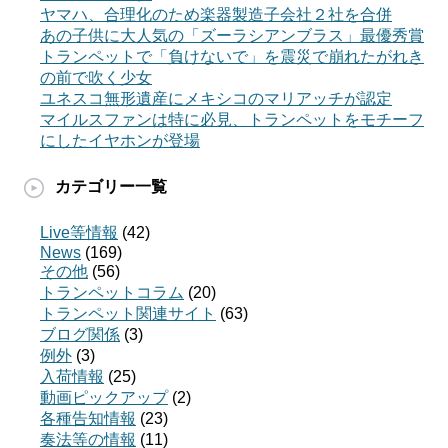
ヤマハ、合理化のため楽器製造子会社２社を合併
あの子供に大人気の「ズーラシアンブラス」最優秀賞
トランペットで「負けないで」を震災で崩れたがれき
の前で吹く少女
ユネスコ無形遺産にメキシコのマリアッチが認定
マイルスファンは特に必見、トランペットをモチーフ
にしたイヤホンが登場
カテゴリー一覧
Live等情報
(42)
News
(169)
その他
(56)
トランペットコラム
(20)
トランペット関連サイト
(63)
ブログ関係
(3)
例外
(3)
入荷情報
(25)
動画ピックアップ
(2)
各種告知情報
(23)
奏法等の情報
(11)