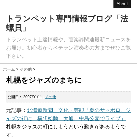
About
トランペット専門情報ブログ「法
螺貝」
トランペット上達情報や、菅楽器関連最新ニュースを
お届け。初心者からベテラン演奏者の方までぜひご覧
下さい。
ホーム
>
その他
>
札幌をジャズのまちに
公開日：
2007/01/11
:
その他
元記事：
北海道新聞 文化・芸能「夏のサッポロ、ジ
ャズの街に 構想始動 大通、中島公園でライブ」
札幌をジャズの町にしようという動きがあるようで
す。