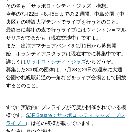
その名も「サッポロ・シティ・ジャズ」構想。
今年の7月22日～8月5日までの２週間、中島公園（中
央区）の特設大型テントでライブを行うとのこと。
最終日に芸術の森で行うライブにはウィントン＝マル
サリスがでるかも（現在交渉中）ですよ。
また、出演アマチュアバンドを2月1日から募集開
始、ボランティアスタッフは現在すでに募集中です。
詳しくは
サッポロ・シティ・ジャズ
からどうぞ。
募集した300組の団体は、7月28と29日の週末に大通
公園や札幌駅前通の一角などをライブ会場として開放
するとのこと。
すでに実験的にプレライブが何度か開催されている模
様です。
SJF Square：サッポロ シティ ジャズ プレ
ライブ」
にはその模様が載っています。
ちなみに夏の会場は