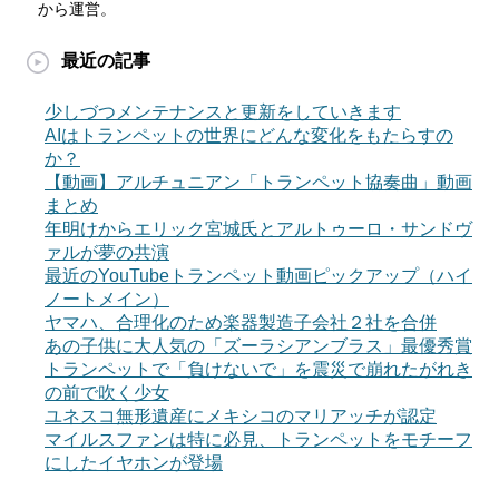
から運営。
最近の記事
少しづつメンテナンスと更新をしていきます
AIはトランペットの世界にどんな変化をもたらすの
か？
【動画】アルチュニアン「トランペット協奏曲」動画
まとめ
年明けからエリック宮城氏とアルトゥーロ・サンドヴ
ァルが夢の共演
最近のYouTubeトランペット動画ピックアップ（ハイ
ノートメイン）
ヤマハ、合理化のため楽器製造子会社２社を合併
あの子供に大人気の「ズーラシアンブラス」最優秀賞
トランペットで「負けないで」を震災で崩れたがれき
の前で吹く少女
ユネスコ無形遺産にメキシコのマリアッチが認定
マイルスファンは特に必見、トランペットをモチーフ
にしたイヤホンが登場