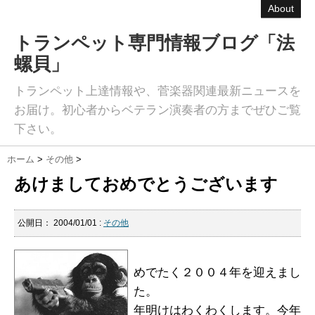
About
トランペット専門情報ブログ「法
螺貝」
トランペット上達情報や、菅楽器関連最新ニュースを
お届け。初心者からベテラン演奏者の方までぜひご覧
下さい。
ホーム
>
その他
>
あけましておめでとうございます
公開日：
2004/01/01
:
その他
めでたく２００４年を迎えまし
た。
年明けはわくわくします。今年