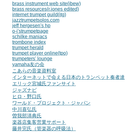
brass instrument web site(ibew)
brass resources(r.jones edited)
internet trumpet guild(itg)
jazztrumpetsolos.com
jeff hergesen's hp
o-j'strumpetpage
schilke maniacs
trombone index
trumpet herald
trumpet player online(tpo)
trumpeters' lounge
yamaha友の会
こあらの音楽資料室
インターネットで会える日本のトランペット奏者達
エリック宮城氏ファンサイト
ジャズナビ
ヒロ・野口氏
ワールド・プロジェクト・ジャパン
中川喜弘氏
曽我部清典氏
楽器店集客営業サポート
藤井完氏（管楽器の呼吸法）